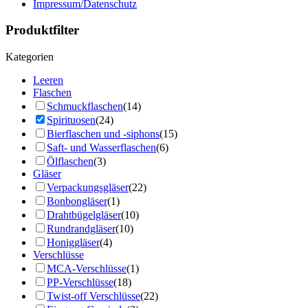
Impressum/Datenschutz
Produktfilter
Kategorien
Leeren
Flaschen
Schmuckflaschen
(14)
Spirituosen
(24)
Bierflaschen und -siphons
(15)
Saft- und Wasserflaschen
(6)
Ölflaschen
(3)
Gläser
Verpackungsgläser
(22)
Bonbongläser
(1)
Drahtbügelgläser
(10)
Rundrandgläser
(10)
Honiggläser
(4)
Verschlüsse
MCA-Verschlüsse
(1)
PP-Verschlüsse
(18)
Twist-off Verschlüsse
(22)