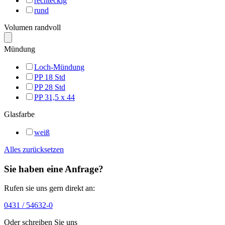
rechteckig
rund
Volumen randvoll
Mündung
Loch-Mündung
PP 18 Std
PP 28 Std
PP 31,5 x 44
Glasfarbe
weiß
Alles zurücksetzen
Sie haben eine Anfrage?
Rufen sie uns gern direkt an:
0431 / 54632-0
Oder schreiben Sie uns