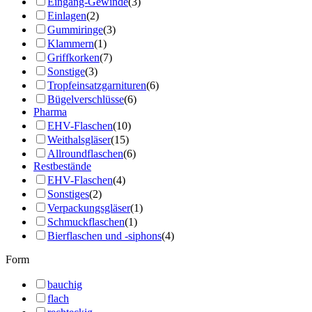
Eingang-Gewinde
(3)
Einlagen
(2)
Gummiringe
(3)
Klammern
(1)
Griffkorken
(7)
Sonstige
(3)
Tropfeinsatzgarnituren
(6)
Bügelverschlüsse
(6)
Pharma
EHV-Flaschen
(10)
Weithalsgläser
(15)
Allroundflaschen
(6)
Restbestände
EHV-Flaschen
(4)
Sonstiges
(2)
Verpackungsgläser
(1)
Schmuckflaschen
(1)
Bierflaschen und -siphons
(4)
Form
bauchig
flach