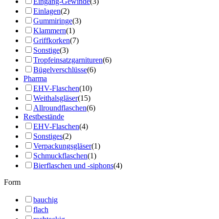
Eingang-Gewinde
(3)
Einlagen
(2)
Gummiringe
(3)
Klammern
(1)
Griffkorken
(7)
Sonstige
(3)
Tropfeinsatzgarnituren
(6)
Bügelverschlüsse
(6)
Pharma
EHV-Flaschen
(10)
Weithalsgläser
(15)
Allroundflaschen
(6)
Restbestände
EHV-Flaschen
(4)
Sonstiges
(2)
Verpackungsgläser
(1)
Schmuckflaschen
(1)
Bierflaschen und -siphons
(4)
Form
bauchig
flach