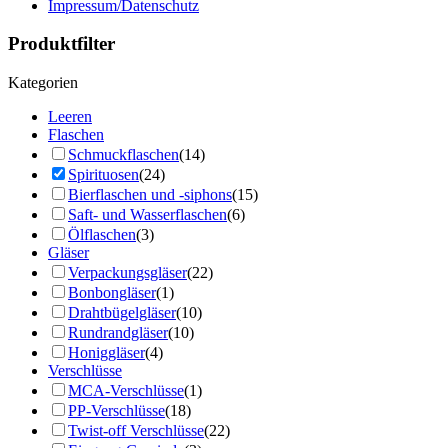
Impressum/Datenschutz
Produktfilter
Kategorien
Leeren
Flaschen
Schmuckflaschen
(14)
Spirituosen
(24)
Bierflaschen und -siphons
(15)
Saft- und Wasserflaschen
(6)
Ölflaschen
(3)
Gläser
Verpackungsgläser
(22)
Bonbongläser
(1)
Drahtbügelgläser
(10)
Rundrandgläser
(10)
Honiggläser
(4)
Verschlüsse
MCA-Verschlüsse
(1)
PP-Verschlüsse
(18)
Twist-off Verschlüsse
(22)